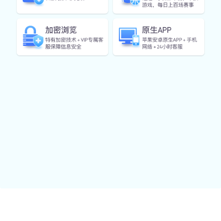
的环境，为即将到来的巴黎德比战做好充分准备。
最近，德罗转会至巴黎圣日耳曼，这一消息令球迷们
兴奋不已。他身披新战袍，将有机会在强大的球队体
系下展示自己的才华，也因此承载着更高的期望。在
这样的背景下，他即将迎来自己职业生涯中的首次首
发机会，无疑是值得关注的一大亮点。
2、巴黎德比战的重要性
巴黎圣日耳曼与马赛之间的对决，被誉为法国足球历
史上最激烈且富有竞争性的 derby 之一。两支球队之
间不仅仅是积分榜上的争夺，更是城市荣耀和球迷情
感的一种体现。这场比赛向来吸引了大量媒体关注，
是全法乃至欧洲范围内都备受瞩目的焦点之战。