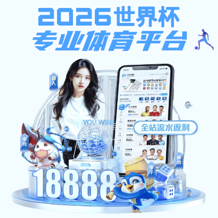
注册入口
华体会官方网最新版