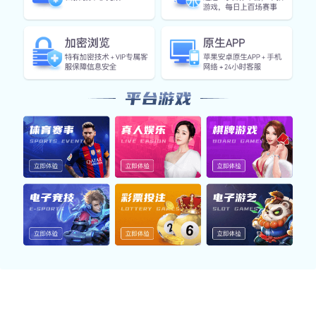
战术分析还能够引导球员们提升个人技能。在理解整
体战术框架后，每位球员可以针对自己的位置进行专
项训练，从而提高个人能力。因此，细致入微的战术
分析不仅是应对赛事的一部分，更是提升球队整体水
平的重要途径。
2、心理调适不可忽视
心理调适在运动竞赛中扮演着至关重要的角色，尤其
是在高压环境下。蒙哥马利非常重视球员们心理状态
的调整，他认为一个平稳而积极的心态往往能决定比
赛结果。在赛前集训期间，他会组织各种活动来缓解
球员们紧张情绪，例如团队建设游戏或放松训练。
同时，教练组还会邀请心理专家为球员提供专业指
导，通过心理疏导帮助他们克服焦虑感，提高专注