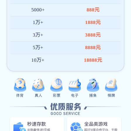
骑士目前在常规赛中的表现稳定，球队整体实力提升
明显。尤其是在主场作战时，他们展现出了强大的攻
击力和防守能力。最近几场比赛中，骑士在进攻端多
点开花，球员之间配合默契，使得他们在面对任何对
手时都充满信心。
相较之下，活塞在本赛季经历了一些波动，但近期状
态有所回暖。虽然队伍在客场作战时面临一些困难，
但他们通过调整战术，成功找回了一部分竞争力。此
外，年轻球员的成长也为球队注入了新的活力，使得
他们具备了挑战任何对手的潜力。
综上所述，两队虽然各有优劣，但骑士凭借更为稳定
的发挥占据心理优势。而活塞则需要抓住机会，通过
调整策略来迎接挑战。这种状态差异为天王山之战增