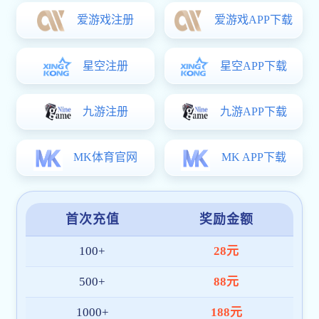
安东尼预测骑士与活塞天王山之战胜者将
锁定晋级名额
在即将到来的天王山之战中，骑士与活塞的较量备受
瞩目。安东尼预测这场比赛的胜者将锁定晋级名额，
为双方的对决增添了更多悬念和期待。本文将从多个
角度分析这一预测，包括两队当前状态、历史交锋记
录、关键球员表现以及战术安排等，以期全面解读这
一重要赛事的意义和影响。
1、两队当前状态分析