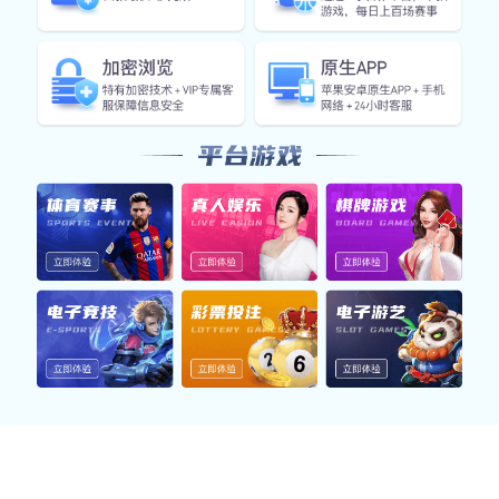
添了更多看点。
2、历史交锋记录解析
历史交锋记录是评估双方实力的重要依据。从过往的
数据来看，骑士与活塞之间的对决一直以来都比较胶
着。在过去几个赛季中，两队都有过不同程度的胜
利，各自对彼此形成了一定程度上的心理压力。
此外，在季后赛阶段，两支球队也曾经碰面，并且每
一次交锋都充满火药味。因此，这样丰富而复杂的历
史背景无疑会影响双方球员的表现，也会成为教练组
制定战术的重要参考。
了解这些历史交锋记录，可以让我们更好地预判此次
天王山之战中的可能走势，这是任何一位篮球迷不可
忽视的重要信息。